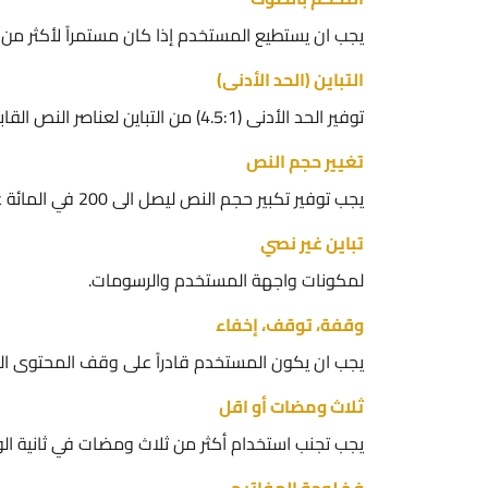
يجب ان يستطيع المستخدم إذا كان مستمراً لأكثر من
التباين (الحد الأدنى)
توفير الحد الأدنى (4.5:1) من التباين لعناصر النص القابلة للعرض (نص وصور النص).
تغيير حجم النص
يجب توفير تكبير حجم النص ليصل الى 200 في المائة عند الاقتضاء، دون فقدان أي معلومات.
تباين غير نصي
لمكونات واجهة المستخدم والرسومات.
وقفة، توقف، إخفاء
يجب ان يكون المستخدم قادراً على وقف المحتوى المتح
ثلاث ومضات أو اقل
يجب تجنب استخدام أكثر من ثلاث ومضات في ثانية ال