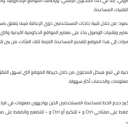
ني، بما في ذلك المحتوى الرقمي، ووظائف المواقع الإلكترونية، وال
لتقنيات المساعدة.
ود؛ من خلال تلبية حاجات المستخدمين ذوي الإعاقة فيما يتعلق باس
ير وتقنيات الوصول بناءً على معايير المواقع الحكومية الأردنية والتي
مت إضافة عدد من الميزات إلى هذا الموقع لتقديم المساعدة اللازمة لتلك الفئات، من بين ت
أردنية في تتبع هيكل المحتوى من خلال خريطة الموقع التي تسهل التنقل
علومات والخدمات أكثر سهولة.
لموقع الالكتروني خيارات المتصفح "Zoom" لتكبير حجم الخط لمساعدة المستخدمين الذين يواجهون صعوبات في قر
النص أو عرض الصور. ويمكن تشغيل الخاصية أيضا بالضغط على مفتاحي Ctrl و + للتكبير أو Ctrl و – للتصغ