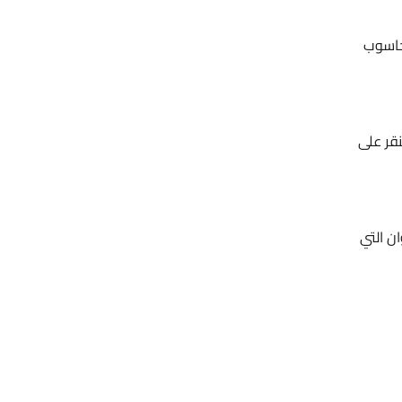
حاسوب
قر على
ن التي