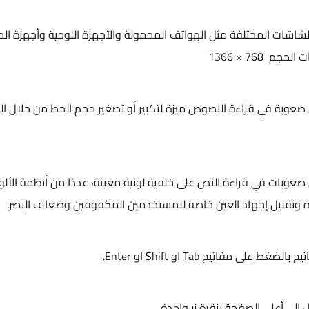
لشاشات المختلفة مثل الهواتف المحمولة والأجهزة اللوحية وأجهزة ال
768 × 1366
صعوبة في قراءة النصوص ميزة لتكبير أو تصغير حجم الخط من خلال الن
صعوبات في قراءة النص على خلفية لونية معينة، عددًا من أنظمة الألوا
ة وتقليل إجهاد العين خاصة للمستخدمين المكفوفين وضعاف البصر.
مفاتيح Tab او Shift او Enter.
ل إلى أعلى الصفحة بنقرة زر واحدة.