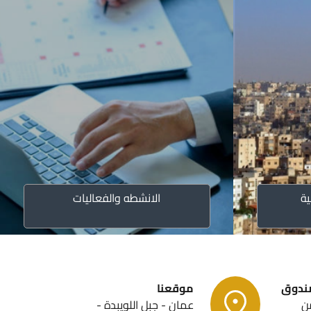
ء عملك من المنزل
عام لميثاق تقديم الخدمة الحكومية
تراتيجية
نمـو الإقتصادي الأردني 2018 - 2022
ية
الانشطه والفعاليات
صندوق
موقعنا
ن
عمان - جبل اللويبدة -