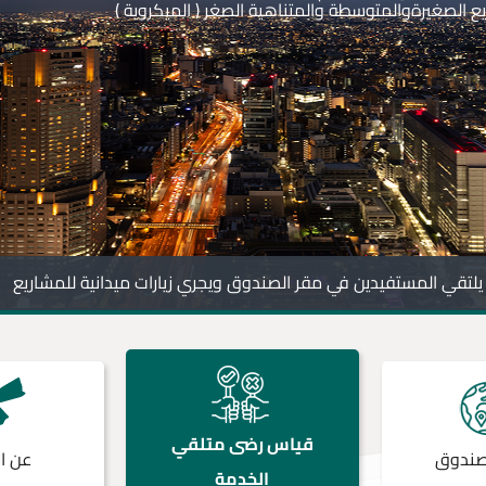
يا.
المستهدفة بحيث تقوم بخلق فرص عمل للناشطين
قياس رضى متلقي
صندوق
عن ال
الخدمة