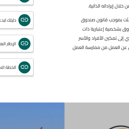
لال إيراداته الذاتية.
ئت بموجب قانون صندوق
دليلك لبد
 للعام 1992 ويتمتع الصندوق بشخصية إعتبارية ذات
لى تمكين الأفراد والأسر
الإطار ال
لين عن العمل من ممارسة العمل
الخطة الاس
خطة تحفيز ال
اضاءات ت