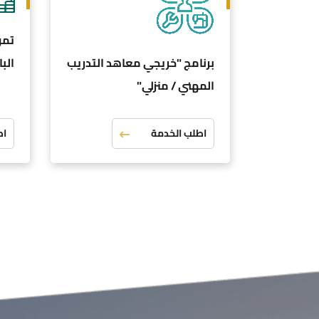
تمو
برنامج "خريجي معاهد التدريب
الب
المهني / منزلي"
اطلب الخدمة
اط