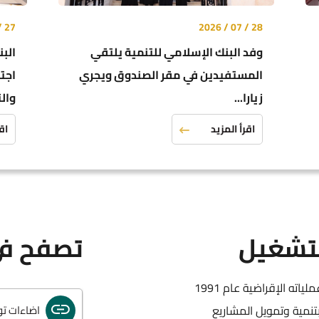
27 / 07 / 2026
28 / 07 / 2026
وفد البنك الإسلامي للتنمية يلتقي
الب
المستفيدين في مقر الصندوق ويجري
اجت
دليلك لبد
زيارا...
والت
اقرأ المزيد
اقر
الإطار ال
الخطة الاس
لتشغيل
تصفح في
خطة تحفيز ال
تأسس صندوق التنمية والتشغيل عام 1989 ، وباشر عملياته الإقراضية عام 1991
نمية وتمويل المشاريع
اضاءات ت