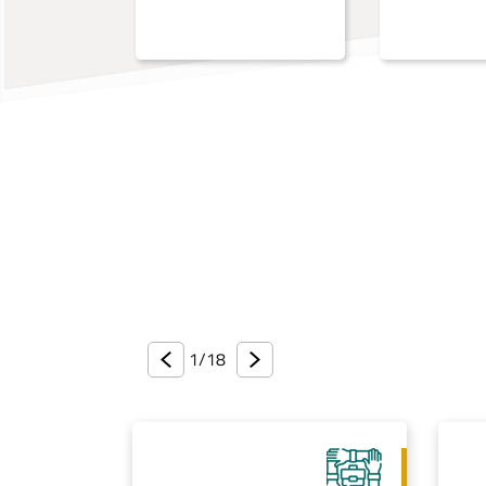
1/
18